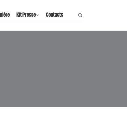
mière
Kit Presse
Contacts