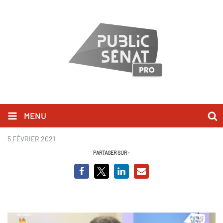
MENU
Jean Rottner BCV.PNG
5 FÉVRIER 2021
PARTAGER SUR :