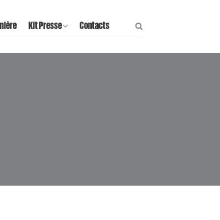
mière
Kit Presse
Contacts