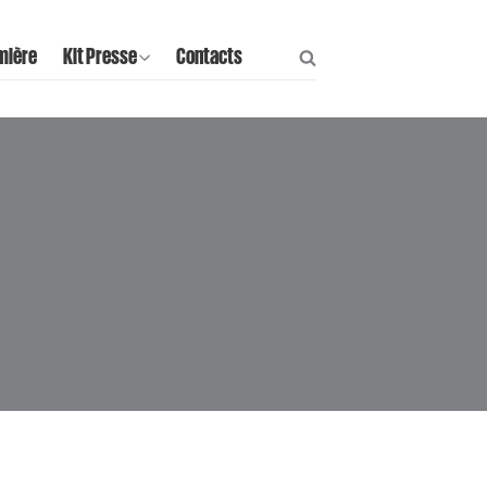
mière
Kit Presse
Contacts