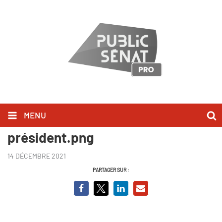
MENU
JP Jouyet - L'homme du
président.png
14 DÉCEMBRE 2021
PARTAGER SUR :