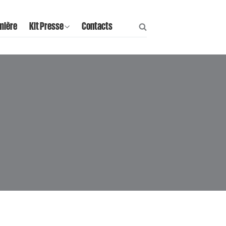
mière
Kit Presse
Contacts