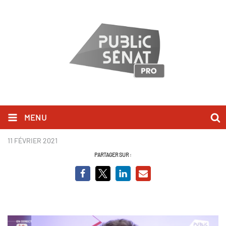
MENU
Julien Bayou_BCV.png
11 FÉVRIER 2021
PARTAGER SUR :