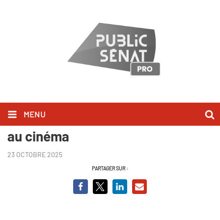
MENU
Jusqu'ici tout va bien, la banlieue
au cinéma
23 OCTOBRE 2025
PARTAGER SUR :