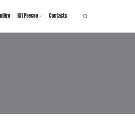
mière
Kit Presse
Contacts