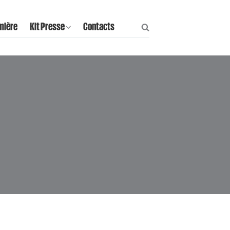
mière
Kit Presse
Contacts