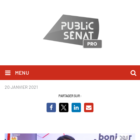
MENU
Karima Delli BCV.PNG
20 JANVIER 2021
PARTAGER SUR :