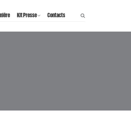
mière
Kit Presse
Contacts