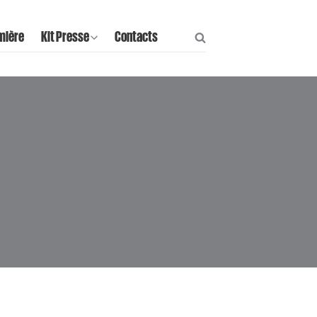
mière
Kit Presse
Contacts