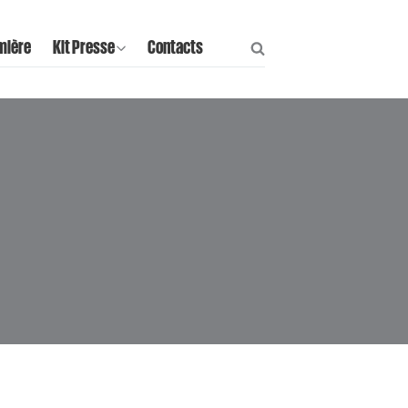
mière
Kit Presse
Contacts