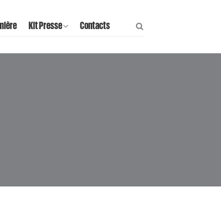
mière
Kit Presse
Contacts