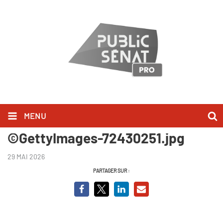
MENU
La France de l'après-guerre -
©GettyImages-72430251.jpg
29 MAI 2026
PARTAGER SUR :