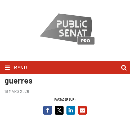
MENU
La France de l'entre-deux
guerres
16 MARS 2026
PARTAGER SUR :