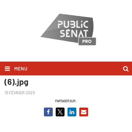
MENU
La grande bataille des toilettes
(6).jpg
13 FÉVRIER 2023
PARTAGER SUR :