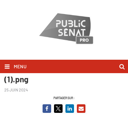
MENU
La grande histoire de la Bretagne
(1).png
25 JUIN 2024
PARTAGER SUR :