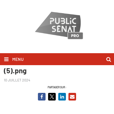
MENU
La grande histoire de la Bretagne
(5).png
10 JUILLET 2024
PARTAGER SUR :