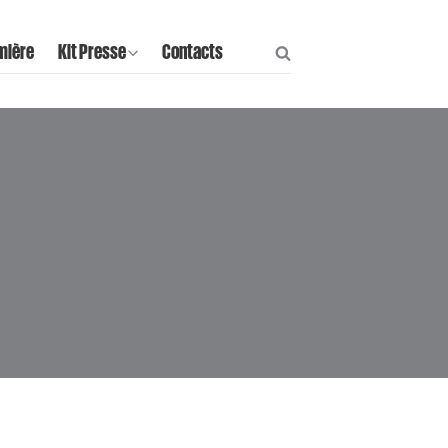
mière
Kit Presse
Contacts