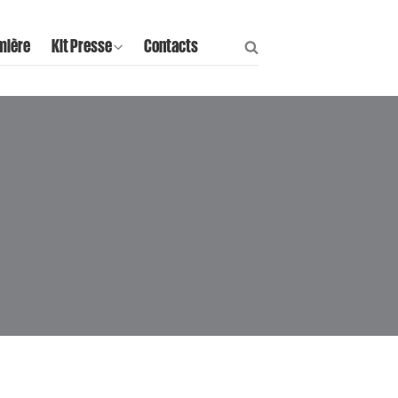
mière
Kit Presse
Contacts