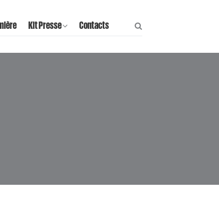
mière
Kit Presse
Contacts