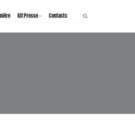
mière
Kit Presse
Contacts