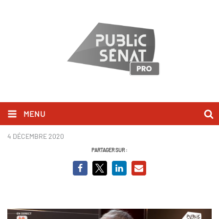
MENU
Laurent Wauquiez BCV.PNG
4 DÉCEMBRE 2020
PARTAGER SUR :