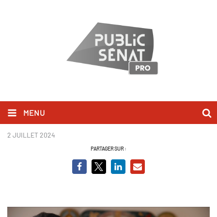
MENU
Le chant des vivants (2).JPEG
2 JUILLET 2024
PARTAGER SUR :