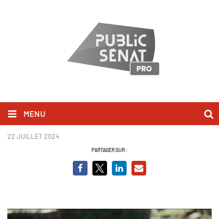
MENU
Le chant des vivants (2).jpg
22 JUILLET 2024
PARTAGER SUR :