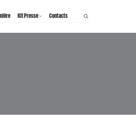
mière
Kit Presse
Contacts