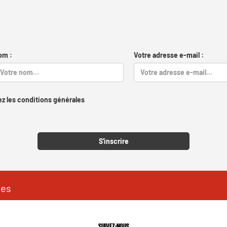
om :
Votre adresse e-mail :
z les conditions générales
Captcha
S'inscrire
les
SUIVEZ-NOUS