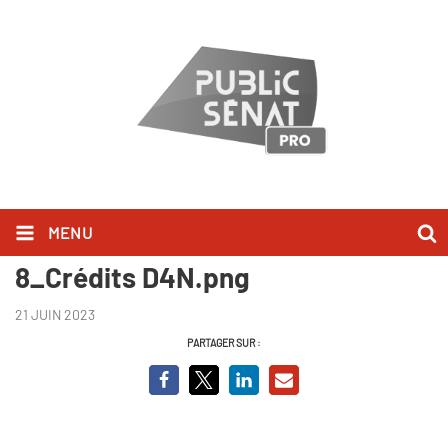
MENU
Le Pouvoir a-t-il un sexe
8_Crédits D4N.png
21 JUIN 2023
PARTAGER SUR :