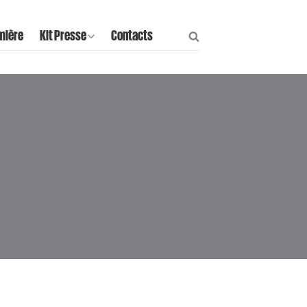
mière
Kit Presse
Contacts