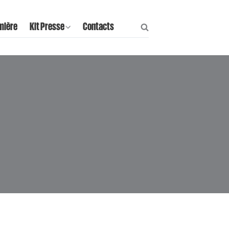
mière
Kit Presse
Contacts