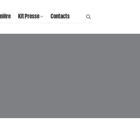
mière
Kit Presse
Contacts