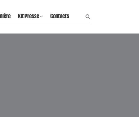
mière
Kit Presse
Contacts