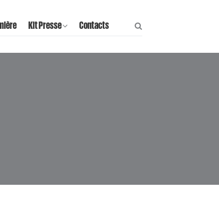
mière
Kit Presse
Contacts