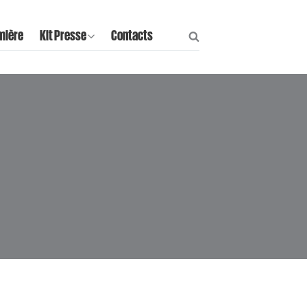
mière
Kit Presse
Contacts