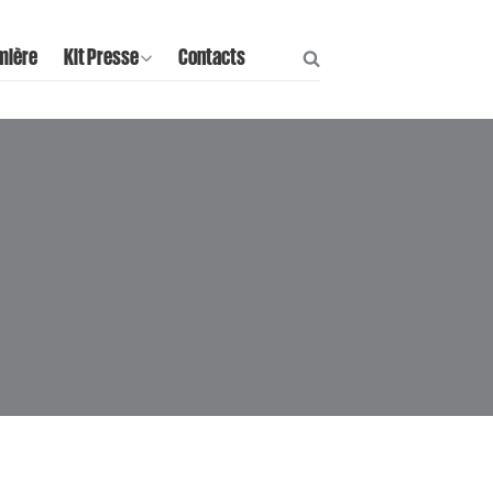
mière
Kit Presse
Contacts