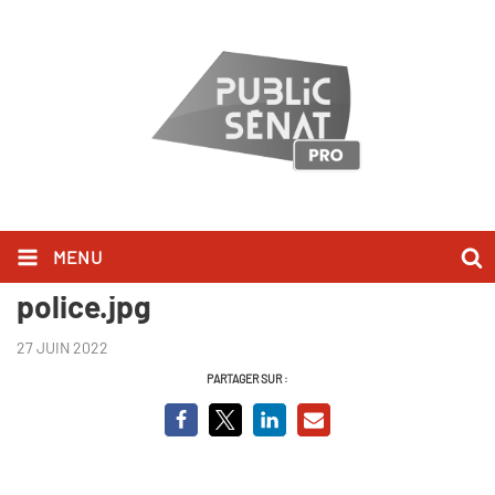
MENU
Les trésors de la préfecture de
police.jpg
27 JUIN 2022
PARTAGER SUR :