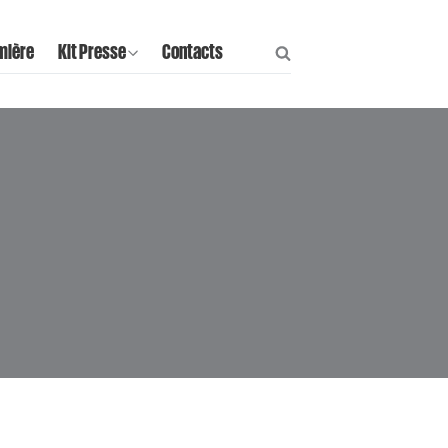
mière
Kit Presse
Contacts