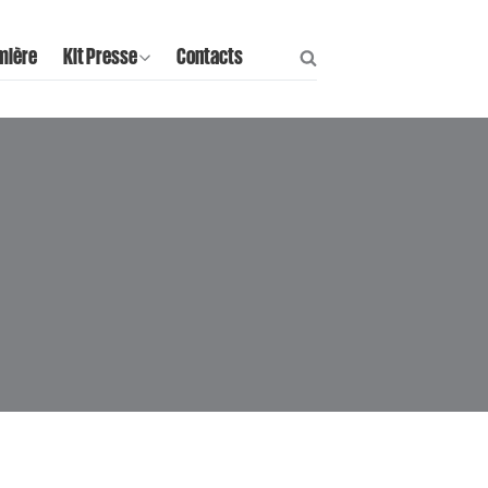
mière
Kit Presse
Contacts