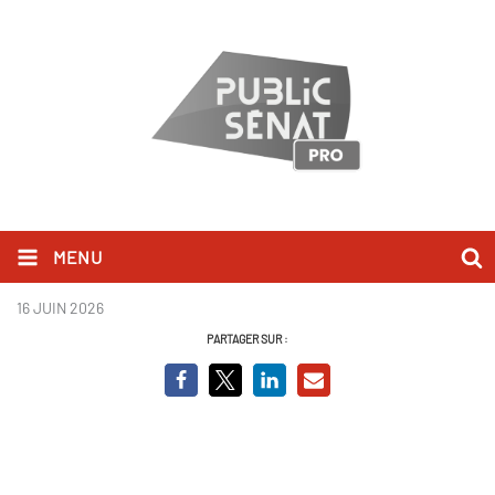
MENU
logo trema newsroom (2).png
16 JUIN 2026
PARTAGER SUR :