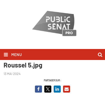
MENU
LUkraine au coeur (c) Marc
Roussel 5.jpg
13 MAI 2024
PARTAGER SUR :