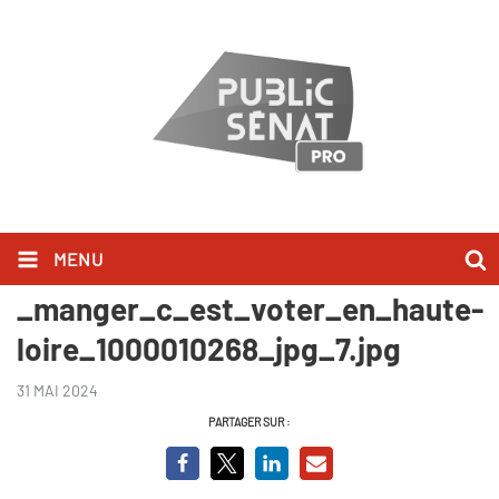
MENU
magazines_-
_manger_c_est_voter_en_haute-
loire_1000010268_jpg_7.jpg
31 MAI 2024
PARTAGER SUR :