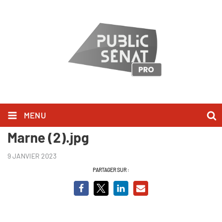
MENU
Manger c'est voter en Seine-et-
Marne (2).jpg
9 JANVIER 2023
PARTAGER SUR :