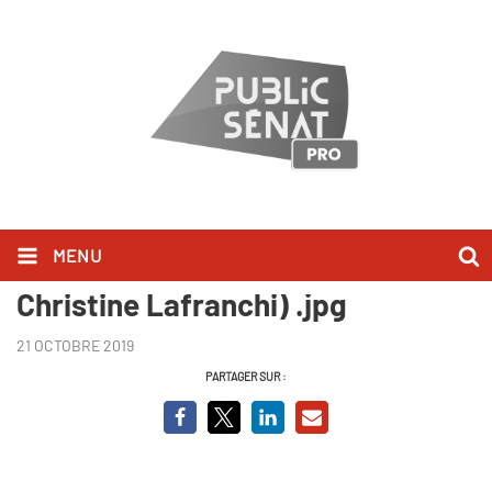
MENU
Manger c'est voter - Episode Var (
Christine Lafranchi) .jpg
21 OCTOBRE 2019
PARTAGER SUR :