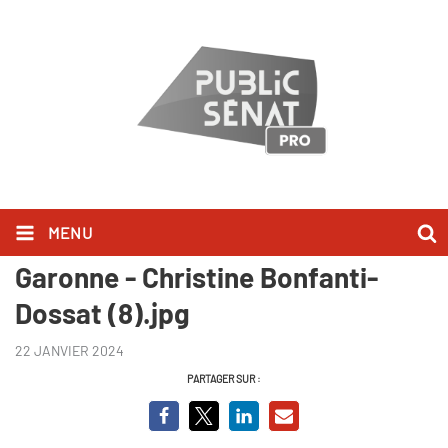
MENU
Manger c'est voter - Lot-et-
Garonne - Christine Bonfanti-
Dossat (8).jpg
22 JANVIER 2024
PARTAGER SUR :