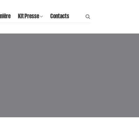
mière
Kit Presse
Contacts