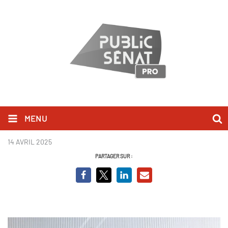
MENU
Marc Fesneau_BCVO.png
14 AVRIL 2025
PARTAGER SUR :