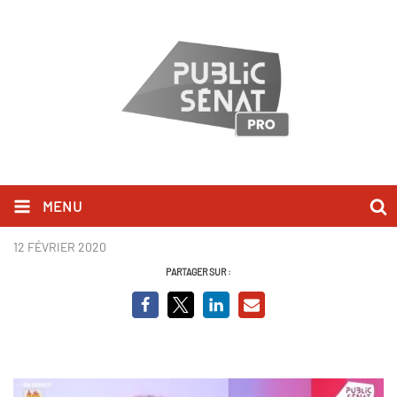
MENU
marc fesneau.JPG
12 FÉVRIER 2020
PARTAGER SUR :