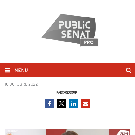
MENU
Marlène Schiappa - BCVO
10 OCTOBRE 2022
PARTAGER SUR :