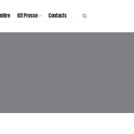
mière
Kit Presse
Contacts